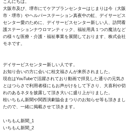
こんにちは。
大阪市及び、堺市にてケアプランセンターはじまりは今（大阪
市・堺市）やヘルパーステーション真夜中の虹、デイサービス
センター愛のために、デイサービスセンター新しい人、訪問看
護ステーションナウロマンティック、福祉用具１つの魔法など
の様々な医療・介護・福祉事業を展開しております、株式会社
モネです。
デイサービスセンター新しい人です。
お知り合いの方に会いに桂文福さんが来所されました。
現在は
YouTube
で活躍されており動画で拝見した通りの元気さ
とはつらさで利用者様にもお声がけをして下さり、大喜利や切
れのあるネタを披露して頂き大いに盛り上がりました。
桂いちもん新聞や関西演劇協会まつりのお知らせ等も頂きまし
たので、一緒に掲載させて頂きます。
いちもん新聞_1
いちもん新聞_2