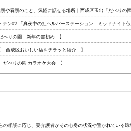
介護や看護のこと、気軽に話せる場所｜西成区玉出「だべりの
トテン#2 「真夜中の虹ヘルパーステーション ミッドナイト
 だべりの園 新年の書初め 】
【 西成区おいしい店をチラッと紹介 】
 だべりの園 カラオケ大会 】
ウ勉強会☆ 】
マネジャーズ！ 】
【 西成区おいしい店をチラッと紹介 】
【 だべりの園 マジックショー 】
らの相談に応じ、要介護者がその心身の状況や置かれている環
 だべりの園 ボクシング体験 】