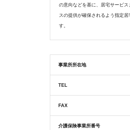
の意向などを基に、居宅サービス
2025.9.23
令和７年9月 【
スの提供が確保されるよう指定居
2025.6.3
かおりのザ・ベスト
す。
2025.5.28
令和７年6月 【
2025.5.22
令和７年5月 は
2025.4.13
劇場版ケアマネージ
事業所所在地
TEL
FAX
介護保険事業所番号