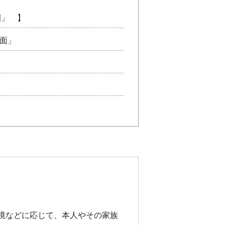
園」 】
仮面」
境などに応じて、本人やその家族