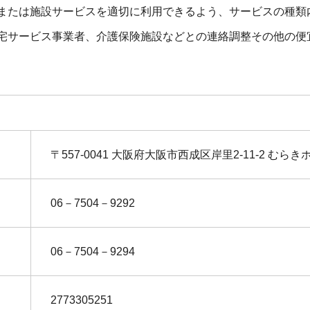
または施設サービスを適切に利用できるよう、サービスの種類
 スポンジブロック積み上げ大会 】
宅サービス事業者、介護保険施設などとの連絡調整その他の便
テン#1 「ケアマネージャー イヌイ」
 だべりの園 開催予定 】
じまりはナウ勉強会 【 ポジショニング勉強会 】
ャー ～THEシャドーワーカー～(予告編)
〒557-0041 大阪府大阪市西成区岸里2-11-2 むら
06－7504－9292
06－7504－9294
2773305251