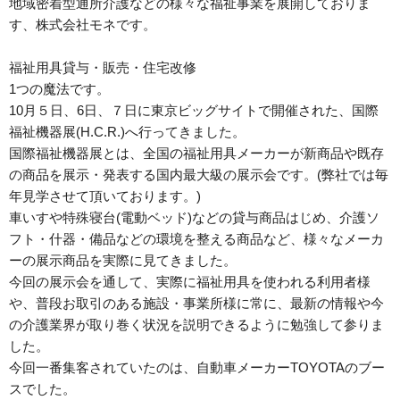
地域密着型通所介護などの様々な福祉事業を展開しておりま
す、株式会社モネです。
福祉用具貸与・販売・住宅改修
1つの魔法です。
10月５日、6日、７日に東京ビッグサイトで開催された、国際
福祉機器展(H.C.R.)へ行ってきました。
国際福祉機器展とは、全国の福祉用具メーカーが新商品や既存
の商品を展示・発表する国内最大級の展示会です。(弊社では毎
年見学させて頂いております。)
車いすや特殊寝台(電動ベッド)などの貸与商品はじめ、介護ソ
フト・什器・備品などの環境を整える商品など、様々なメーカ
ーの展示商品を実際に見てきました。
今回の展示会を通して、実際に福祉用具を使われる利用者様
や、普段お取引のある施設・事業所様に常に、最新の情報や今
の介護業界が取り巻く状況を説明できるように勉強して参りま
した。
今回一番集客されていたのは、自動車メーカーTOYOTAのブー
スでした。