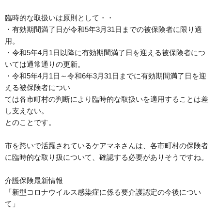
臨時的な取扱いは原則として・・
・有効期間満了日が令和
5
年
3
月
31
日までの被保険者に限り適
用。
・令和
5
年
4
月
1
日以降に有効期間満了日を迎える被保険者につ
いては通常通りの更新。
・令和
5
年
4
月
1
日～令和
6
年
3
月
31
日までに有効期間満了日を迎
える被保険者につい
ては各市町村の判断により臨時的な取扱いを適用することは差
し支えない。
とのことです。
市を跨いで活躍されているケアマネさんは、各市町村の保険者
に臨時的な取り扱について、確認する必要がありそうですね。
介護保険最新情報
「新型コロナウイルス感染症に係る要介護認定の今後につい
て」